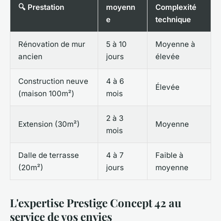
🔍 Prestation
moyenn
Complexité
e
technique
Rénovation de mur
5 à 10
Moyenne à
ancien
jours
élevée
Construction neuve
4 à 6
Élevée
(maison 100m²)
mois
2 à 3
Extension (30m²)
Moyenne
mois
Dalle de terrasse
4 à 7
Faible à
(20m²)
jours
moyenne
L'expertise Prestige Concept 42 au
service de vos envies