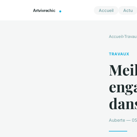
Accueil
Actu
Accueil
›
Travau
TRAVAUX
Meil
eng
dans
Auberte — 05