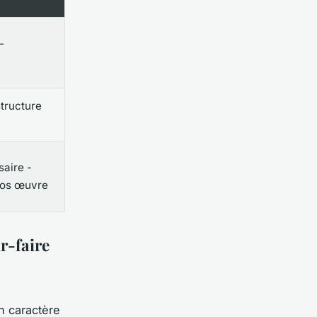
-
structure
saire -
gros œuvre
r-faire
n caractère