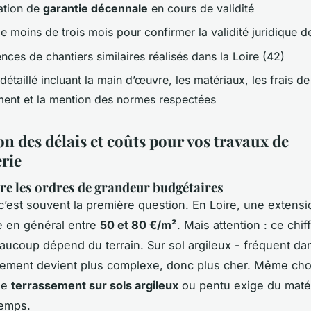
tation de
garantie décennale
en cours de validité
e moins de trois mois pour confirmer la validité juridique de
nces de chantiers similaires réalisés dans la Loire (42)
détaillé incluant la main d’œuvre, les matériaux, les frais de
ent et la mention des normes respectées
n des délais et coûts pour vos travaux de
rie
 les ordres de grandeur budgétaires
c’est souvent la première question. En Loire, une extensi
e en général entre
50 et 80 €/m²
. Mais attention : ce chif
Beaucoup dépend du terrain. Sur sol argileux - fréquent da
ssement devient plus complexe, donc plus cher. Même ch
le
terrassement sur sols argileux
ou pentu exige du matér
temps.