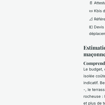
📄 Attes
📜 Kbis d
📐 Référe
💶 Devis 
déplacem
Estimatio
maçonne
Comprendre
Le budget, 
isolée coût
indicatif. 
-, le terra
rocheuse : 
et plus de 