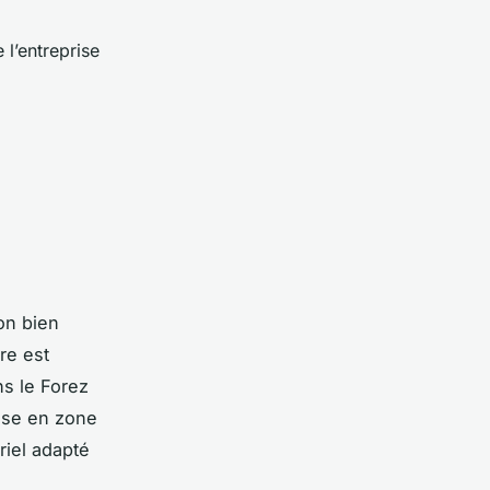
 l’entreprise
on bien
fre est
ns le Forez
ose en zone
iel adapté