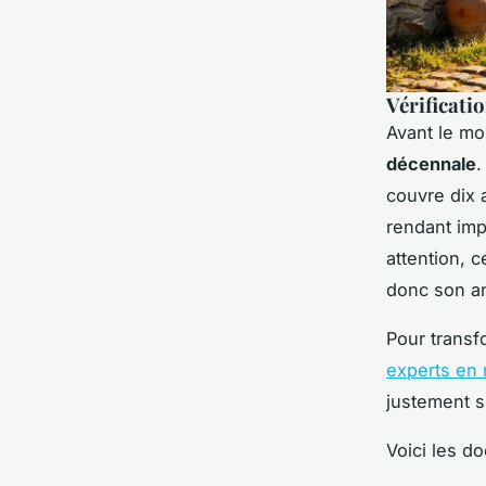
Vérificati
Avant le mo
décennale
.
couvre dix 
rendant imp
attention, c
donc son an
Pour transf
experts en 
justement s
Voici les d