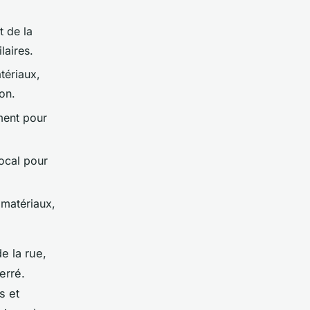
t de la
laires.
atériaux,
on.
ment pour
local pour
 matériaux,
e la rue,
erré.
s et