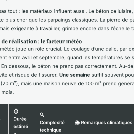
pas tout : les matériaux influent aussi. Le béton cellulaire,
ûte plus cher que les parpaings classiques. La pierre de p
ais exigeante à travailler, grimpe encore dans l’échelle ta
de réalisation : le facteur météo
a météo joue un rôle crucial. Le coulage d’une dalle, par 
ment entre avril et septembre, quand les températures se s
. En dessous, le béton ne prend pas correctement. Au-des
ite et risque de fissurer.
Une semaine
suffit souvent pou
e (20 m²), mais une maison neuve de 100 m² prend génér
6 mois.
⏱️
🔍
e
Durée
Complexité
🌦️ Remarques climatiques
estimé
technique
e