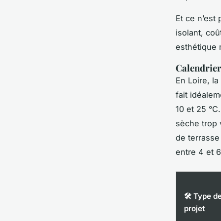
Et ce n’est 
isolant, co
esthétique m
Calendrier 
En Loire, l
fait idéale
10 et 25 °C
sèche trop v
de terrass
entre 4 et 
🛠️ Type d
projet