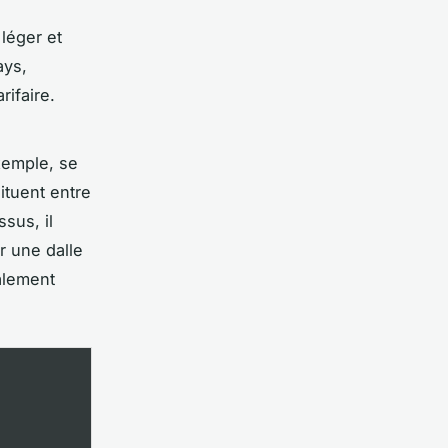
 léger et
ays,
rifaire.
exemple, se
ituent entre
sus, il
r une dalle
alement