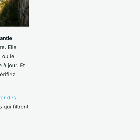
antie
e. Elle
 ou le
 à jour. Et
érifiez
ver des
qui filtrent