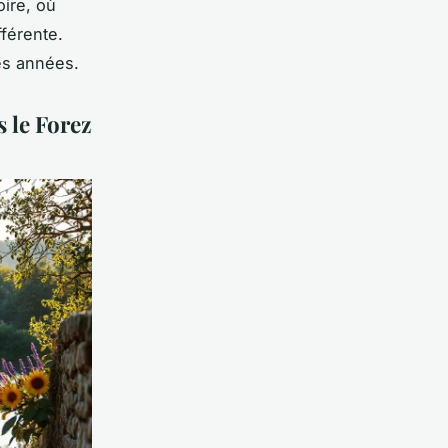
oire, où
fférente.
es années.
 le Forez