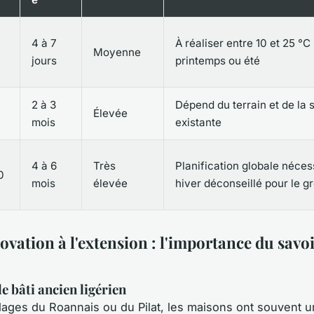
4 à 7
À réaliser entre 10 et 25 °C 
Moyenne
jours
printemps ou été
2 à 3
Dépend du terrain et de la 
Élevée
mois
existante
4 à 6
Très
Planification globale néces
0
mois
élevée
hiver déconseillé pour le 
ovation à l'extension : l'importance du savoi
e bâti ancien ligérien
llages du Roannais ou du Pilat, les maisons ont souvent u