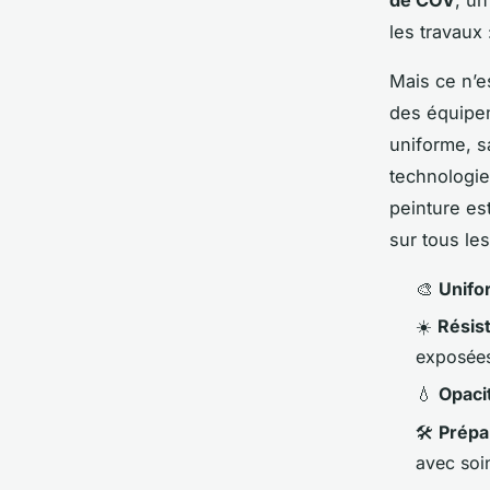
les travaux 
Mais ce n’e
des équipem
uniforme, s
technologie 
peinture es
sur tous le
🎨
Unifo
☀️
Résis
exposées
💧
Opaci
🛠️
Prépa
avec soi