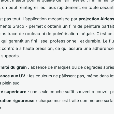
: on peut réintégrer les lieux rapidement, en toute sécurit
st pas tout. L’application mécanisée par
projection Airles
ents Graco - permet d’obtenir un film de peinture parfa
ans trace de rouleau ni de pulvérisation inégale. C’est cet
qui garantit un fini lisse, professionnel, et durable. Le fl
t contrôlé à haute pression, ce qui assure une adhérence
s supports.
rmité du grain
: absence de marques ou de dégradés aprè
tance aux UV
: les couleurs ne pâlissent pas, même dans le
 plein sud
té supérieure
: une seule couche suffit souvent à couvrir p
ration rigoureuse
: chaque mur est traité comme une surfa
n