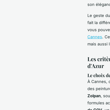
son éléganc
Le geste du 
fait la diff
vous pouv
Cannes
. Ce
mais aussi 
Les crit
d'Azur
Le choix d
À Cannes, où
des peintu
Zolpan
, so
formules ac
de COV
, un