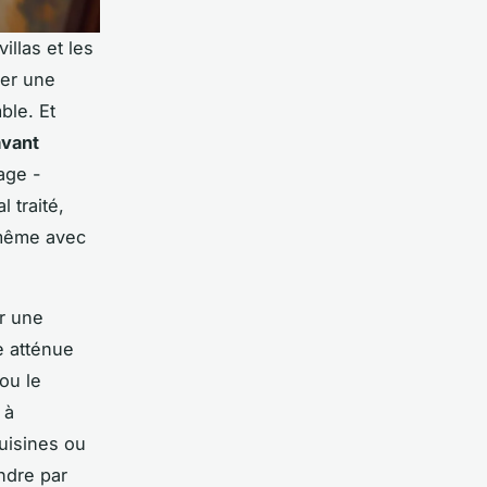
llas et les
ger une
ble. Et
avant
age -
 traité,
 même avec
ur une
e atténue
ou le
 à
cuisines ou
ndre par