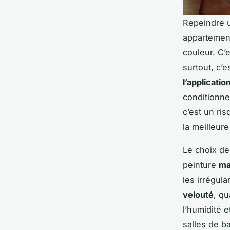
Repeindre u
appartement
couleur. C’e
surtout, c’
l’applicatio
conditionne 
c’est un ri
la meilleur
Le choix de 
peinture
ma
les irrégul
velouté
, qu
l’humidité e
salles de b