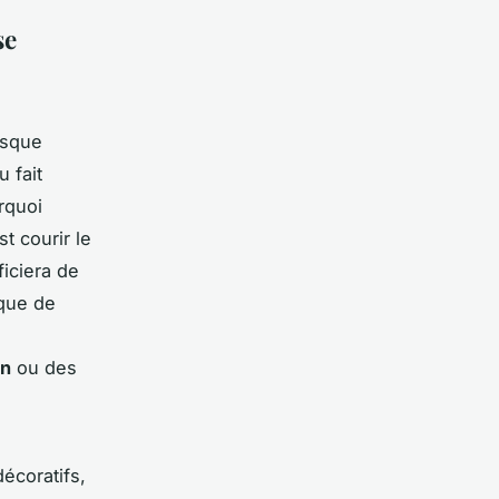
se
esque
 fait
rquoi
t courir le
iciera de
nque de
an
ou des
décoratifs,