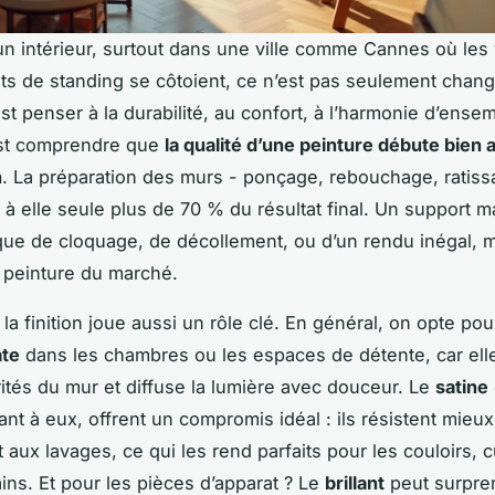
n intérieur, surtout dans une ville comme Cannes où les vi
s de standing se côtoient, ce n’est pas seulement chan
st penser à la durabilité, au confort, à l’harmonie d’ensem
est comprendre que
la qualité d’une peinture débute bien 
n
. La préparation des murs - ponçage, rebouchage, ratiss
à elle seule plus de 70 % du résultat final. Un support mal
sque de cloquage, de décollement, ou d’un rendu inégal,
e peinture du marché.
la finition joue aussi un rôle clé. En général, on opte po
te
dans les chambres ou les espaces de détente, car ell
arités du mur et diffuse la lumière avec douceur. Le
satine
ant à eux, offrent un compromis idéal : ils résistent mieux
t aux lavages, ce qui les rend parfaits pour les couloirs, 
ains. Et pour les pièces d’apparat ? Le
brillant
peut surpre