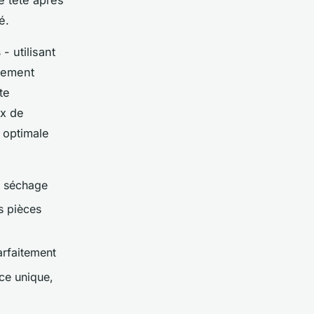
é.
s
- utilisant
itement
te
ux de
 optimale
s séchage
s pièces
arfaitement
ce unique,