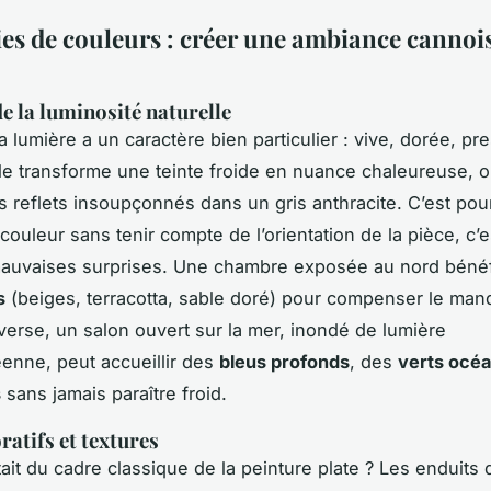
s de couleurs : créer une ambiance cannoi
de la luminosité naturelle
a lumière a un caractère bien particulier : vive, dorée, pr
lle transforme une teinte froide en nuance chaleureuse, ou
es reflets insoupçonnés dans un gris anthracite. C’est pou
couleur sans tenir compte de l’orientation de la pièce, c’es
mauvaises surprises. Une chambre exposée au nord bénéf
s
(beiges, terracotta, sable doré) pour compenser le ma
inverse, un salon ouvert sur la mer, inondé de lumière
enne, peut accueillir des
bleus profonds
, des
verts océ
s
sans jamais paraître froid.
ratifs et textures
tait du cadre classique de la peinture plate ? Les enduits 