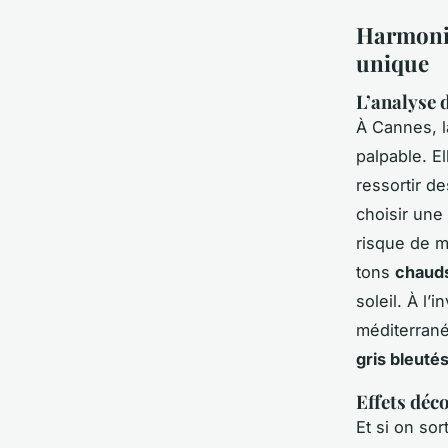
Harmonie
unique
L’analyse 
À Cannes, l
palpable. E
ressortir d
choisir une 
risque de 
tons
chaud
soleil. À l’
méditerrané
gris bleuté
Effets déco
Et si on sor