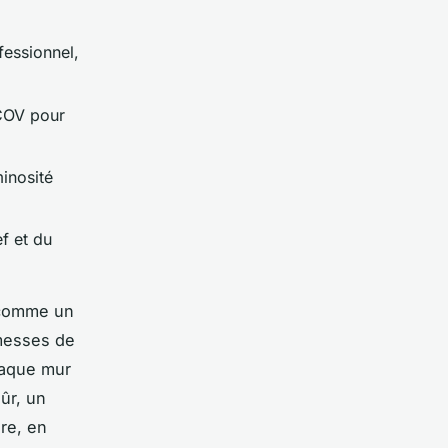
fessionnel,
 COV pour
minosité
ef et du
e comme un
omesses de
chaque mur
sûr, un
ère, en