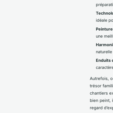
préparat
Technolo
idéale p
Peinture
une meill
Harmoni
naturell
Enduits 
caractèr
Autrefois, 
trésor famil
chantiers e
bien peint, 
regard d’exp