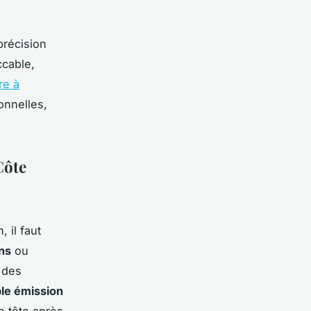
précision
ccable,
re à
onnelles,
Côte
, il faut
ns
ou
t des
ble émission
de tête après