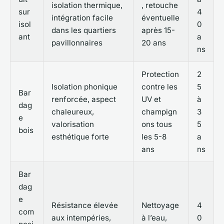
isolation thermique,
, retouche
sur
4
intégration facile
éventuelle
isol
0
dans les quartiers
après 15-
ant
a
pavillonnaires
20 ans
ns
Protection
2
Isolation phonique
contre les
5
Bar
renforcée, aspect
UV et
à
dag
chaleureux,
champign
3
e
valorisation
ons tous
5
bois
esthétique forte
les 5-8
a
ans
ns
Bar
dag
e
Résistance élevée
Nettoyage
4
com
aux intempéries,
à l’eau,
0