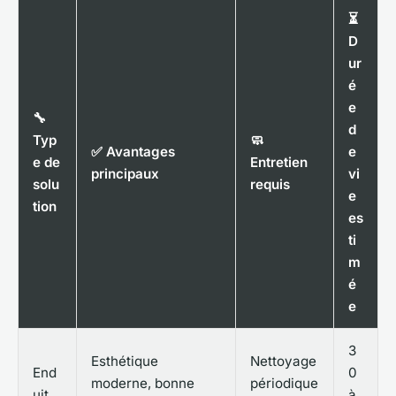
⏳
D
ur
é
e
🔧
d
Typ
🧼
✅ Avantages
e
e de
Entretien
principaux
vi
solu
requis
e
tion
es
ti
m
é
e
3
Esthétique
Nettoyage
End
0
moderne, bonne
périodique
uit
à