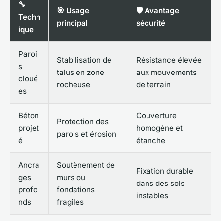
🔧
🎯 Usage
🛡️ Avantage
Techn
principal
sécurité
ique
Paroi
Stabilisation de
Résistance élevée
s
talus en zone
aux mouvements
cloué
rocheuse
de terrain
es
Béton
Couverture
Protection des
projet
homogène et
parois et érosion
é
étanche
Ancra
Soutènement de
Fixation durable
ges
murs ou
dans des sols
profo
fondations
instables
nds
fragiles