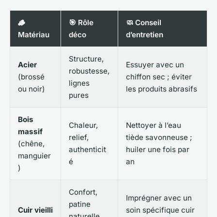
🪵
🎯 Rôle
🧼 Conseil
Matériau
déco
d’entretien
Structure,
Acier
Essuyer avec un
robustesse,
(brossé
chiffon sec ; éviter
lignes
ou noir)
les produits abrasifs
pures
Bois
Chaleur,
Nettoyer à l’eau
massif
relief,
tiède savonneuse ;
(chêne,
authenticit
huiler une fois par
manguier
é
an
)
Confort,
Imprégner avec un
patine
Cuir vieilli
soin spécifique cuir
naturelle,