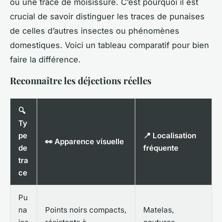
ou une trace de moisissure. C’est pourquoi il est
crucial de savoir distinguer les traces de punaises
de celles d’autres insectes ou phénomènes
domestiques. Voici un tableau comparatif pour bien
faire la différence.
Reconnaître les déjections réelles
🔍
Ty
pe
📍 Localisation
👀 Apparence visuelle
de
fréquente
tra
ce
Pu
na
Points noirs compacts,
Matelas,