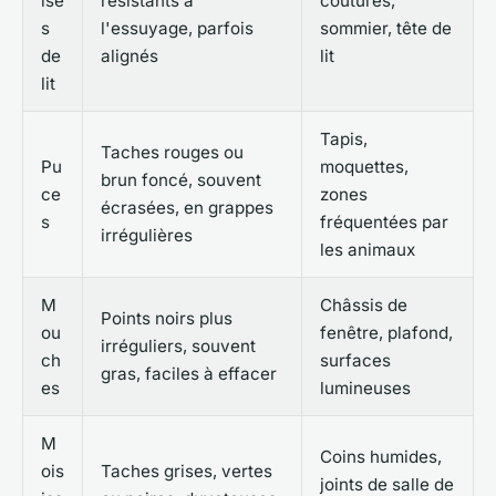
ise
résistants à
coutures,
s
l'essuyage, parfois
sommier, tête de
de
alignés
lit
lit
Tapis,
Taches rouges ou
Pu
moquettes,
brun foncé, souvent
ce
zones
écrasées, en grappes
s
fréquentées par
irrégulières
les animaux
M
Châssis de
Points noirs plus
ou
fenêtre, plafond,
irréguliers, souvent
ch
surfaces
gras, faciles à effacer
es
lumineuses
M
Coins humides,
ois
Taches grises, vertes
joints de salle de